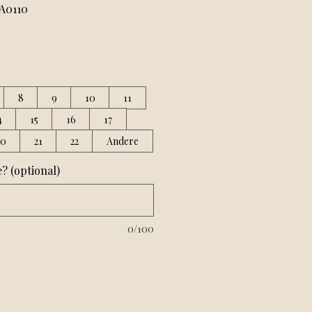
A0110
8
9
10
11
4
15
16
17
20
21
22
Andere
 (optional)
0/100