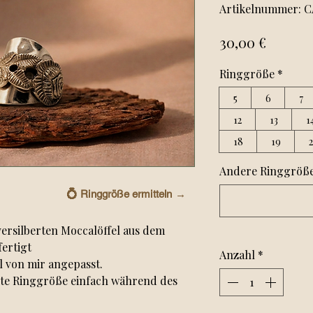
Artikelnummer: C
Preis
30,00 €
Ringgröße
*
5
6
7
12
13
1
18
19
Andere Ringgröße?
💍
Ringgröße ermitteln →
ersilberten Moccalöffel aus dem
ertigt
Anzahl
*
l von mir angepasst.
hte Ringgröße einfach während des