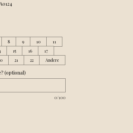
A0124
8
9
10
11
4
15
16
17
20
21
22
Andere
 (optional)
0/100