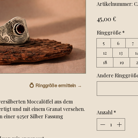
Artikelnummer: C
Preis
45,00 €
Ringgröße
*
5
6
7
12
13
1
18
19
Andere Ringgröße?
💍
Ringgröße ermitteln →
ersilberten Moccalöffel aus dem
ertigt und mit einem Granat versehen.
Anzahl
*
 einer 925er Silber Fassung