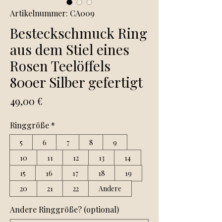
Artikelnummer: CA009
Besteckschmuck Ring
aus dem Stiel eines
Rosen Teelöffels
800er Silber gefertigt
Preis
49,00 €
Ringgröße
*
5
6
7
8
9
10
11
12
13
14
15
16
17
18
19
20
21
22
Andere
Andere Ringgröße? (optional)