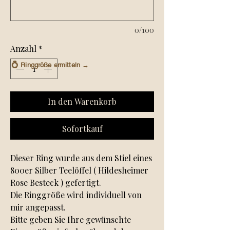
0/100
Anzahl
*
💍
Ringgröße ermitteln →
In den Warenkorb
Sofortkauf
Dieser Ring wurde aus dem Stiel eines
800er Silber Teelöffel ( Hildesheimer
Rose Besteck ) gefertigt.
Die Ringgröße wird individuell von
mir angepasst.
Bitte geben Sie Ihre gewünschte