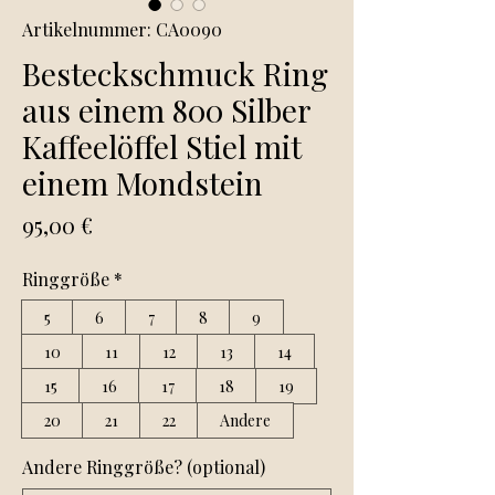
Artikelnummer: CA0090
Besteckschmuck Ring
aus einem 800 Silber
Kaffeelöffel Stiel mit
einem Mondstein
Preis
95,00 €
Ringgröße
*
5
6
7
8
9
10
11
12
13
14
15
16
17
18
19
20
21
22
Andere
Andere Ringgröße? (optional)