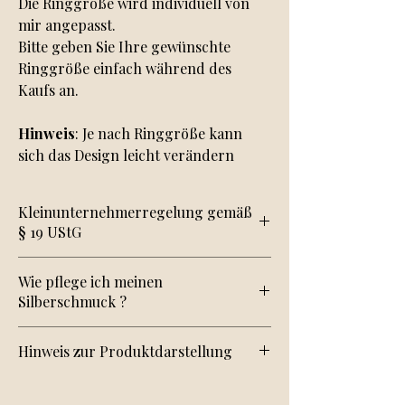
Die Ringgröße wird individuell von
mir angepasst.
Bitte geben Sie Ihre gewünschte
Ringgröße einfach während des
Kaufs an.
Hinweis
: Je nach Ringgröße kann
sich das Design leicht verändern
Kleinunternehmerregelung gemäß
§ 19 UStG
„Alle angegebenen Preise sind Endpreise.
Wie pflege ich meinen
Gemäß § 19 UStG wird keine Umsatzsteuer
Silberschmuck ?
erhoben und folglich nicht ausgewiesen.“
Am besten reinigt er sich von selber wenn
Hinweis zur Produktdarstellung
Ihr den Schmuck tragt, da er sich dann
durch den Gebrauch und den Kontakt mit
Wir legen großen Wert darauf, unsere
der Kleidung selber reinigt.
Schmuckstücke originalgetreu darzustellen.