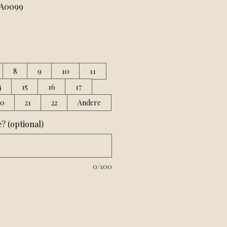
CA0099
8
9
10
11
4
15
16
17
20
21
22
Andere
 (optional)
0/100