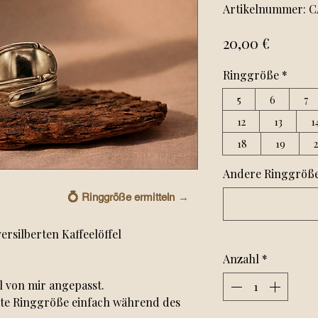
Artikelnummer: 
Preis
20,00 €
Ringgröße
*
5
6
7
12
13
1
18
19
Andere Ringgröße?
💍
Ringgröße ermitteln →
ersilberten Kaffeelöffel
Anzahl
*
l von mir angepasst.
hte Ringgröße einfach während des