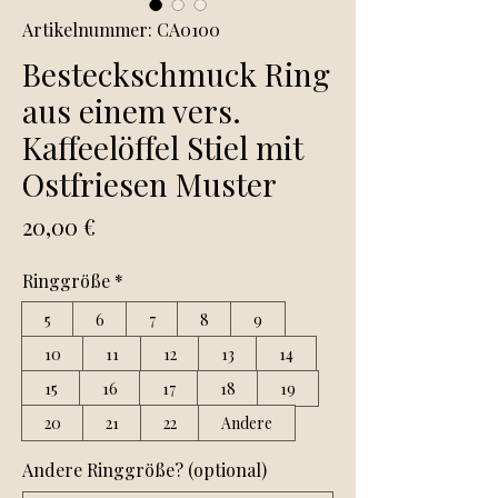
Artikelnummer: CA0100
Besteckschmuck Ring
aus einem vers.
Kaffeelöffel Stiel mit
Ostfriesen Muster
Preis
20,00 €
Ringgröße
*
5
6
7
8
9
10
11
12
13
14
15
16
17
18
19
20
21
22
Andere
Andere Ringgröße? (optional)