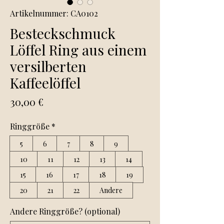
Artikelnummer: CA0102
Besteckschmuck
Löffel Ring aus einem
versilberten
Kaffeelöffel
Preis
30,00 €
Ringgröße
*
5
6
7
8
9
10
11
12
13
14
15
16
17
18
19
20
21
22
Andere
Andere Ringgröße? (optional)