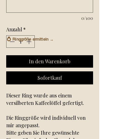
0/100
Anzahl
*
💍
Ringgröße ermitteln →
In den Warenkorb
Sofortkauf
Dieser Ring wurde aus einem
versilberten Kaffeelöffel gefertigt.
Die Ringgröße wird individuell von
mir angepasst.
Bitte geben Sie Ihre gewünschte