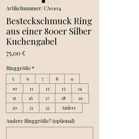
Artikelnummer: CA0104
Besteckschmuck Ring
aus einer 800er Silber
Kuchengabel
Preis
75,00 €
Ringgröße
*
5
6
7
8
9
10
11
12
13
14
15
16
17
18
19
20
21
22
Andere
Andere Ringgröße? (optional)